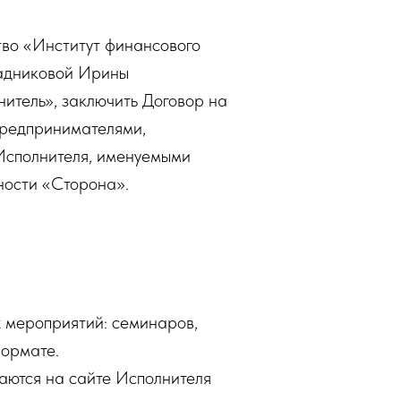
тво «Институт финансового
Кадниковой Ирины
итель», заключить Договор на
предпринимателями,
Исполнителя, именуемыми
ности «Сторона».
х мероприятий: семинаров,
формате.
ваются на сайте Исполнителя