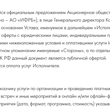
яется официальным предложением Акционерное общес
но – АО «ИФРБ»), в лице Генерального директора 
 основании Устава, именуемое в дальнейшем «Исполн
й оферты с юридическими лицами, индивидуальными 
ими нижеизложенные условия и оплатившими услуги 
стном упоминании именуемые «Стороны», а по отдель
7 ГК РФ данный документ является публичной офертой.
ся оплата услуг Исполнителя.
аказчику услуги по организации и проведению платны
 встреч и иных мероприятий в онлайн и/или офлайн-
приятия (дата, формат, программа, стоимость) указы