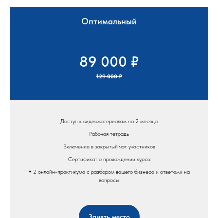
Оптимальный
89 000 ₽
129 000 ₽
Доступ к видеоматериалам на 2 месяца
Рабочая тетрадь
Включение в закрытый чат участников
Сертификат о прохождении курса
+
2 онлайн-практикума с разбором вашего бизнеса и ответами на
вопросы
Занять место