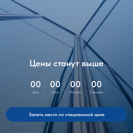
Цены станут выше
00
00
00
00
Дни
Часы
Минуты
Секунды
Занять место по специальной цене